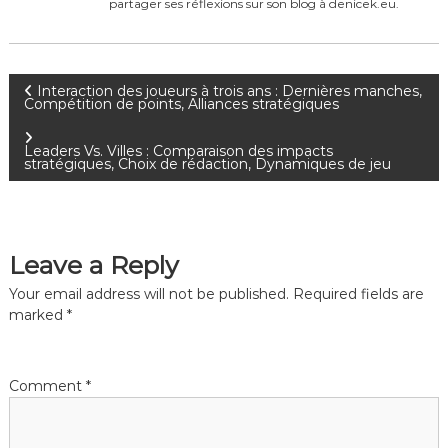
partager ses réflexions sur son blog à denicek.eu.
P
Interaction des joueurs à trois ans : Dernières manches,
Compétition de points, Alliances stratégiques
o
Leaders Vs. Villes : Comparaison des impacts
stratégiques, Choix de rédaction, Dynamiques de jeu
s
t
Leave a Reply
n
Your email address will not be published.
Required fields are
a
marked
*
v
Comment
*
i