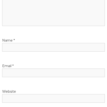
g
a
t
i
Name
*
o
n
Email
*
Website