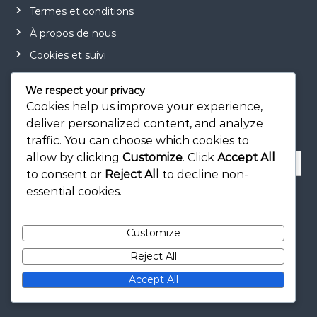
Termes et conditions
À propos de nous
Cookies et suivi
We respect your privacy
Cookies help us improve your experience,
Recherche
deliver personalized content, and analyze
traffic. You can choose which cookies to
allow by clicking
Customize
. Click
Accept All
S
e
to consent or
Reject All
to decline non-
a
S
essential cookies.
e
r
a
r
c
c
h
Customize
h
f
Reject All
o
r
Accept All
: