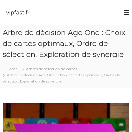
S
k
vipfast.fr
i
p
t
Arbre de décision Age One : Choix
o
c
de cartes optimaux, Ordre de
o
n
sélection, Exploration de synergie
t
e
Home
Arbres de sélection de cartes
n
Arbre de décision Age One : Choix de cartes optimaux, Ordre de
t
sélection, Exploration de synergie