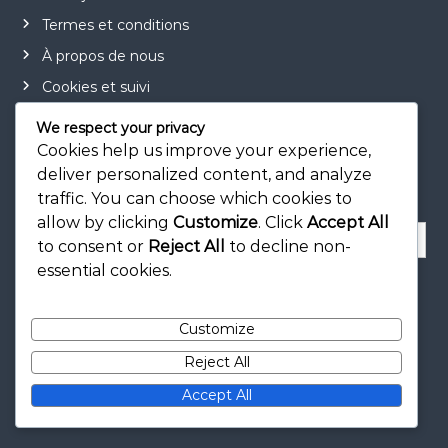
Termes et conditions
À propos de nous
Cookies et suivi
We respect your privacy
Cookies help us improve your experience,
deliver personalized content, and analyze
Recherche
traffic. You can choose which cookies to
allow by clicking
Customize
. Click
Accept All
S
to consent or
Reject All
to decline non-
e
essential cookies.
a
S
e
r
a
r
c
c
Customize
h
h
f
Reject All
o
Accept All
r
: