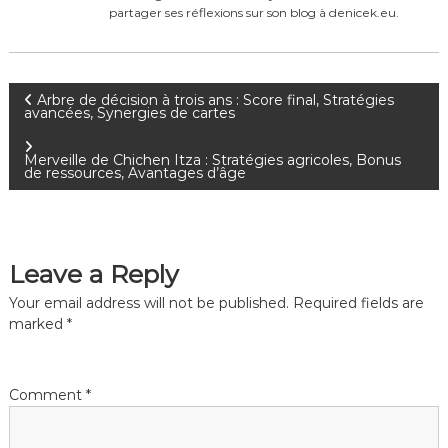
partager ses réflexions sur son blog à denicek.eu.
P
Arbre de décision à trois ans : Score final, Stratégies
avancées, Synergies de cartes
o
Merveille de Chichen Itza : Stratégies agricoles, Bonus
de ressources, Avantages d’âge
s
t
Leave a Reply
n
Your email address will not be published.
Required fields are
a
marked
*
v
Comment
*
i