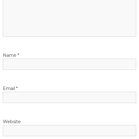
g
a
t
i
Name
*
o
n
Email
*
Website