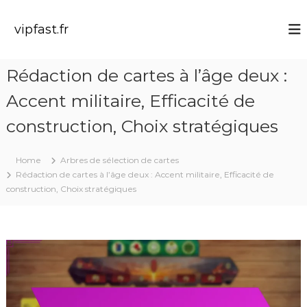
S
k
vipfast.fr
i
p
t
Rédaction de cartes à l’âge deux :
o
c
Accent militaire, Efficacité de
o
n
construction, Choix stratégiques
t
e
Home
Arbres de sélection de cartes
n
Rédaction de cartes à l’âge deux : Accent militaire, Efficacité de
t
construction, Choix stratégiques